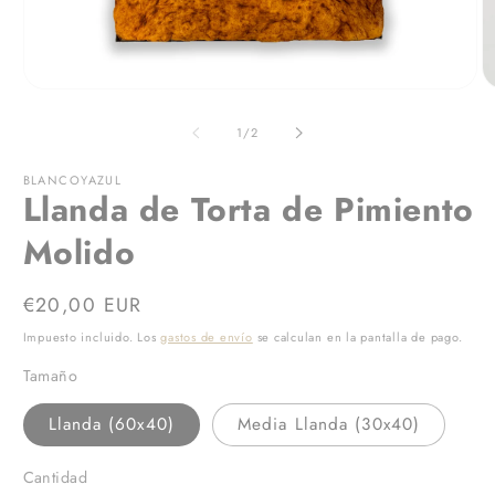
Abrir
Ab
elemento
e
multimedia
m
de
1
/
2
1
2
en
e
una
u
BLANCOYAZUL
Llanda de Torta de Pimiento
ventana
v
modal
m
Molido
Precio
€20,00 EUR
habitual
Impuesto incluido. Los
gastos de envío
se calculan en la pantalla de pago.
Tamaño
Llanda (60x40)
Media Llanda (30x40)
Cantidad