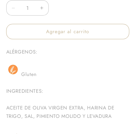
Reducir
Aumentar
cantidad
cantidad
para
para
Agregar al carrito
Llanda
Llanda
de
de
Torta
Torta
ALÉRGENOS:
de
de
Pimiento
Pimiento
Molido
Molido
Gluten
INGREDIENTES:
ACEITE DE OLIVA VIRGEN EXTRA, HARINA DE
TRIGO, SAL, PIMIENTO MOLIDO Y LEVADURA