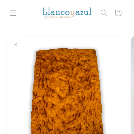
Ir
directamente
Carrito
al contenido
Ir
directamente
a la
información
del producto