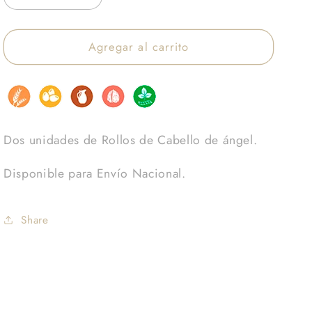
cantidad
cantidad
para
para
Agregar al carrito
Rollos
Rollos
de
de
Cabello
Cabello
(2
(2
unidades)
unidades)
Dos unidades de Rollos de Cabello de ángel.
Disponible para Envío Nacional.
Share