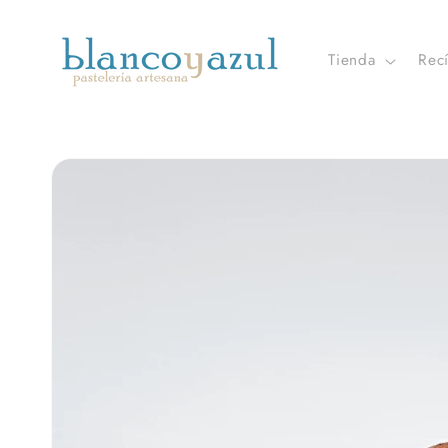
Ir
directamente
al contenido
Tienda
Rec
Ir
directamente
a la
información
del producto