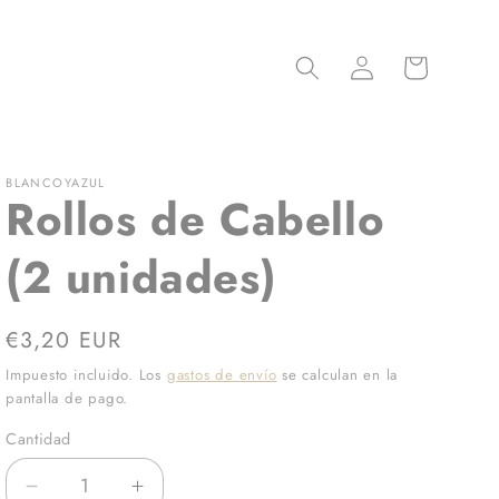
Iniciar
Carrito
sesión
BLANCOYAZUL
Rollos de Cabello
(2 unidades)
Precio
€3,20 EUR
habitual
Impuesto incluido. Los
gastos de envío
se calculan en la
pantalla de pago.
Cantidad
Reducir
Aumentar