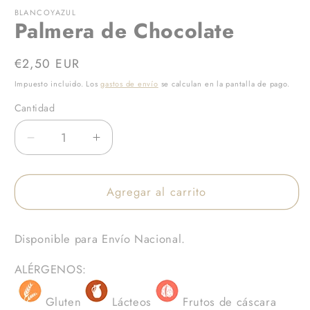
elemento
multimedia
BLANCOYAZUL
Palmera de Chocolate
1
en
una
ventana
Precio
€2,50 EUR
modal
habitual
Impuesto incluido. Los
gastos de envío
se calculan en la pantalla de pago.
Cantidad
Reducir
Aumentar
cantidad
cantidad
para
para
Agregar al carrito
Palmera
Palmera
de
de
Chocolate
Chocolate
Disponible para Envío Nacional.
ALÉRGENOS:
Gluten
Lácteos
Frutos de cáscara