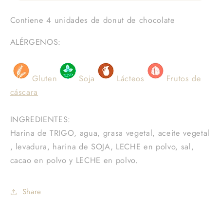
Chocolate
Chocolate
Contiene 4 unidades de donut de chocolate
(4
(4
unidades)
unidades)
ALÉRGENOS:
Gluten
Soja
Lácteos
Frutos de
cáscara
INGREDIENTES:
Harina de TRIGO, agua, grasa vegetal, aceite vegetal
, levadura, harina de SOJA, LECHE en polvo, sal,
cacao en polvo y LECHE en polvo.
Share