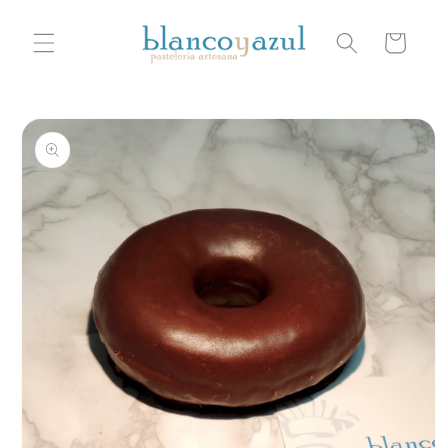
Ir
directamente
Carrito
al contenido
Ir
directamente
a la
información
del producto