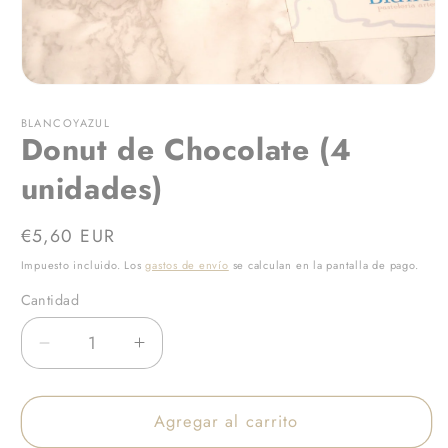
Abrir
elemento
multimedia
BLANCOYAZUL
Donut de Chocolate (4
1
en
una
unidades)
ventana
modal
Precio
€5,60 EUR
habitual
Impuesto incluido. Los
gastos de envío
se calculan en la pantalla de pago.
Cantidad
Reducir
Aumentar
cantidad
cantidad
para
para
Agregar al carrito
Donut
Donut
de
de